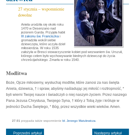
27 stycznia – wspomnienie
dowolne
Aniela urodziła się około roku
1470 w Desenzano nad
jeziorem Garda. Przyjęła habit
III zakonu św. Franciszka
i
gromadziła wokół siebie
dziewczęta, które uczyła dzieł
miłosierdzia. W roku 1535
założyła w Bresci stowarzyszenie kobiet pod wezwaniem św. Urszuli,
którego celem było wychowywanie biednych dziewcząt do życia
chrześcijańskiego. Zmarła w roku 1540.
Modlitwa
Boże, Ojcze miłosierny, wysłuchaj modlitw, które zanosi za nas święta
Aniela, dziewica, † i spraw, abyśmy naśladując jej miłość i roztropność, *
byli wierni Twojej nauce i świadczyli o niej naszym życiem. Przez naszego
Pana Jezusa Chrystusa, Twojego Syna, † który z Tobą żyje i króluje w
jedności Ducha Świętego, * Bóg, przez wszystkie wieki wieków. Amen.
27.01
przypada także wspomnienie
bł. Jerzego Matulewicza
.
Poprzedni artykuł
Następny artykuł