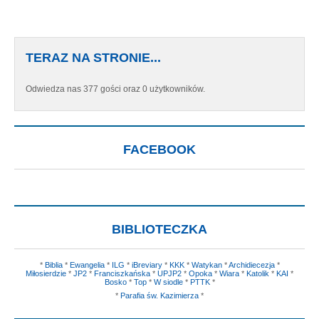
TERAZ NA STRONIE...
Odwiedza nas 377 gości oraz 0 użytkowników.
FACEBOOK
BIBLIOTECZKA
*
Biblia
*
Ewangelia
*
ILG
*
iBreviary
*
KKK
*
Watykan
*
Archidiecezja
*
Miłosierdzie
*
JP2
*
Franciszkańska
*
UPJP2
*
Opoka
*
Wiara
*
Katolik
*
KAI
*
Bosko
*
Top
*
W siodle
*
PTTK
*
*
Parafia św. Kazimierza
*