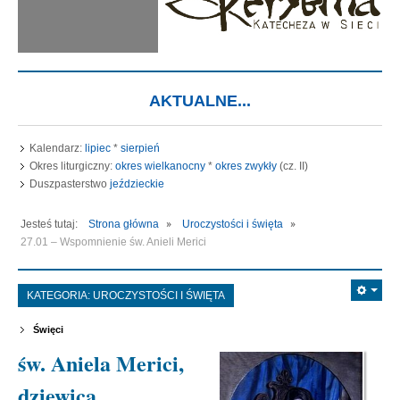
AKTUALNE...
Kalendarz:
lipiec
*
sierpień
Okres liturgiczny:
okres wielkanocny
*
okres zwykły
(cz. II)
Duszpasterstwo
jeździeckie
Jesteś tutaj:
Strona główna
Uroczystości i święta
27.01 – Wspomnienie św. Anieli Merici
KATEGORIA:
UROCZYSTOŚCI I ŚWIĘTA
Święci
św. Aniela Merici,
dziewica