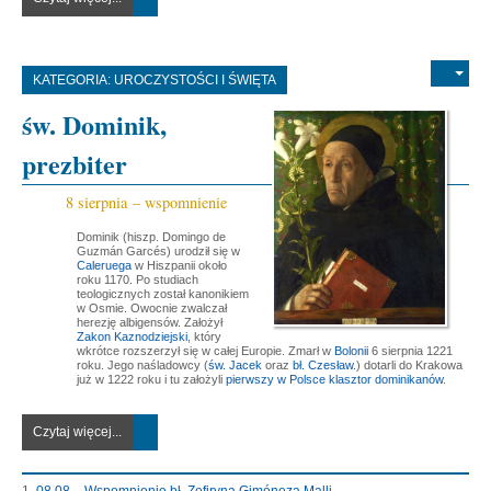
KATEGORIA:
UROCZYSTOŚCI I ŚWIĘTA
św. Dominik,
prezbiter
8 sierpnia – wspomnienie
Dominik (hiszp. Domingo de
Guzmán Garcés) urodził się w
Caleruega
w Hiszpanii około
roku 1170. Po studiach
teologicznych został kanonikiem
w Osmie. Owocnie zwalczał
herezję albigensów. Założył
Zakon Kaznodziejski
, który
wkrótce rozszerzył się w całej Europie. Zmarł w
Bolonii
6 sierpnia 1221
roku. Jego naśladowcy (
św. Jacek
oraz
bł. Czesław
.) dotarli do Krakowa
już w 1222 roku i tu założyli
pierwszy w Polsce klasztor dominikanów
.
Czytaj więcej...
08.08 – Wspomnienie bł. Zefiryna Giméneza Malli