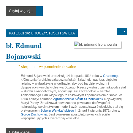
Czytaj więcej...
KATEGORIA:
UROCZYSTOŚCI I ŚWIĘTA
bł. Edmund
Bojanowski
7 sierpnia – wspomnienie dowolne
Edmund Bojanowski urodził się 14 listopada 1814 roku w
Grabonogu
k/Gostynia (archidiecezja poznańska). Szlachcic, patriota, głęboko
religijny – wybrał życie w celibacie, aby być bardziej wolnym i
dyspozycyjnym dla królestwa Bożego. Rzeczywistość ziemską odczytał
w duchu ewangelicznym, angażując się szczególnie w służbie
zaniedbanego ludu wiejskiego, z całkowitym zapomnieniem o sobie. W
1850 założył zakonne
Zgromadzenie Sióstr Służebniczek
Najświętszej
Maryi Panny. Zrealizował powszechne powołanie do świętości i
nakreślając swoim życiem model i wzór apostolstwa świeckich, stał się
prekursorem
Soboru Watykańskiego II
. Zmarł 7 sierpnia 1871 roku w
Górce Duchownej
. Jest pionierem apostolatu świeckich ściśle
współpracujących z hierarchią kościelną.
Czytaj więcej...