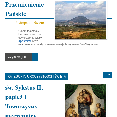
Przemienienie
Pańskie
6 sierpnia – święto
Celem tajemnicy
Przemienienia było
utwierdzenia wiary
Apostołów
oraz
ukazanie im chwały przeznaczonej dla wyznawców Chrystusa.
Czytaj więcej...
KATEGORIA:
UROCZYSTOŚCI I ŚWIĘTA
św. Sykstus II,
papież i
Towarzysze,
męczennicy