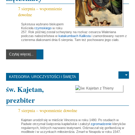
7 sierpnia – wspomnienie
dowolne
Sykstusa wybrano biskupem
Kościoła
rzymskiego
w roku
257. Rok później został schwytany na rozkaz cesarza Waleriana
podczas nabożeństwa w
katakumbach Kaliksta
i zamordowany razem z
czterema diakonami dnia 6 sierpnia. Tam też pochowano jego ciało.
Czytaj więcej...
KATEGORIA:
UROCZYSTOŚCI I ŚWIĘTA
św. Kajetan,
prezbiter
7 sierpnia – wspomnienie dowolne
Kajetan urodził się w mieście Vincenza w roku 1480. Po studiach w
Padwie otrzymał święcenia kapłańskie i założył
zgromadzenie
kleryków
regularnych, których nazwano teatynami. Odznaczał się gorliwością w
modlitwie i w uczynkach miłosierdzia. Zmarł w Neapolu w roku 1547.