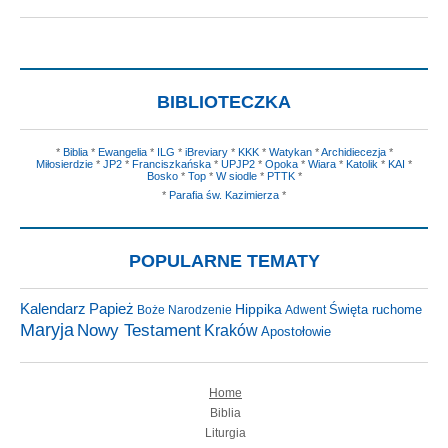
BIBLIOTECZKA
*
Biblia
*
Ewangelia
*
ILG
*
iBreviary
*
KKK
*
Watykan
*
Archidiecezja
*
Miłosierdzie
*
JP2
*
Franciszkańska
*
UPJP2
*
Opoka
*
Wiara
*
Katolik
*
KAI
*
Bosko
*
Top
*
W siodle
*
PTTK
*
*
Parafia św. Kazimierza
*
POPULARNE TEMATY
Kalendarz
Papież
Hippika
Święta ruchome
Boże Narodzenie
Adwent
Maryja
Nowy Testament
Kraków
Apostołowie
Home
Biblia
Liturgia