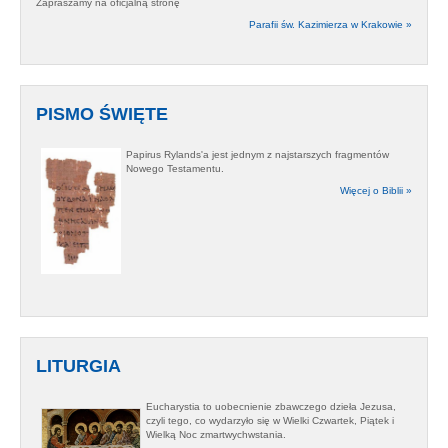
Zapraszamy na oficjalną stronę
Parafii św. Kazimierza w Krakowie »
PISMO ŚWIĘTE
Papirus Rylands'a jest jednym z najstarszych fragmentów
Nowego Testamentu.
Więcej o Biblii »
LITURGIA
Eucharystia to uobecnienie zbawczego dzieła Jezusa,
czyli tego, co wydarzyło się w Wielki Czwartek, Piątek i
Wielką Noc zmartwychwstania.