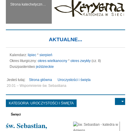
Strona katechetyczna KERYGMA jest próbą włączenia środków informatyki w dzieło głoszenia Ewangelii, zwłaszcza w ramach szkolnej katechezy.
AKTUALNE...
Kalendarz:
lipiec
*
sierpień
Okres liturgiczny:
okres wielkanocny
*
okres zwykły
(cz. II)
Duszpasterstwo
jeździeckie
Jesteś tutaj:
Strona główna
Uroczystości i święta
20.01 – Wspomnienie św. Sebastiana
KATEGORIA:
UROCZYSTOŚCI I ŚWIĘTA
Święci
św. Sebastian,