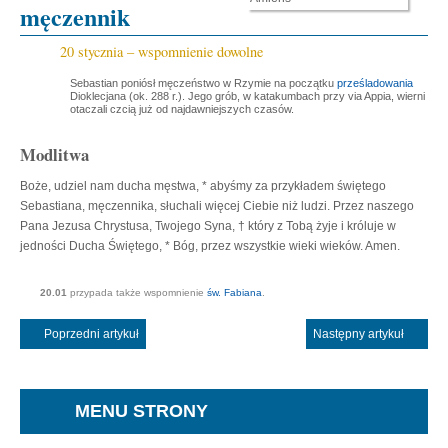
męczennik
20 stycznia – wspomnienie dowolne
Sebastian poniósł męczeństwo w Rzymie na początku
prześladowania
Dioklecjana (ok. 288 r.). Jego grób, w katakumbach przy via Appia, wierni
otaczali czcią już od najdawniejszych czasów.
Modlitwa
Boże, udziel nam ducha męstwa, * abyśmy za przykładem świętego
Sebastiana, męczennika, słuchali więcej Ciebie niż ludzi. Przez naszego
Pana Jezusa Chrystusa, Twojego Syna, † który z Tobą żyje i króluje w
jedności Ducha Świętego, * Bóg, przez wszystkie wieki wieków. Amen.
20.01
przypada także wspomnienie
św. Fabiana
.
Poprzedni artykuł
Następny artykuł
MENU STRONY