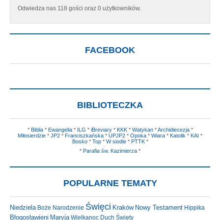
Odwiedza nas 118 gości oraz 0 użytkowników.
FACEBOOK
BIBLIOTECZKA
*
Biblia
*
Ewangelia
*
ILG
*
iBreviary
*
KKK
*
Watykan
*
Archidiecezja
*
Miłosierdzie
*
JP2
*
Franciszkańska
*
UPJP2
*
Opoka
*
Wiara
*
Katolik
*
KAI
*
Bosko
*
Top
*
W siodle
*
PTTK
*
*
Parafia św. Kazimierza
*
POPULARNE TEMATY
Święci
Niedziela
Kraków
Nowy Testament
Boże Narodzenie
Hippika
Błogosławieni
Maryja
Wielkanoc
Duch Święty