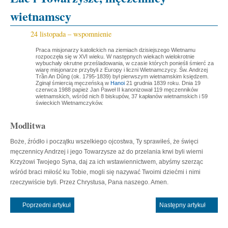
wietnamscy
24 listopada – wspomnienie
Praca misjonarzy katolickich na ziemiach dzisiejszego Wietnamu
rozpoczęła się w XVI wieku. W następnych wiekach wielokrotnie
wybuchały okrutne prześladowania, w czasie których ponieśli śmierć za
wiarę misjonarze przybyli z Europy i liczni Wietnamczycy. Św. Andrzej
Trần An Dũng (ok. 1795-1839) był pierwszym wietnamskim księdzem.
Zginął śmiercią męczeńską w
Hanoi
21 grudnia 1839 roku. Dnia 19
czerwca 1988 papież Jan Paweł II kanonizował 119 męczenników
wietnamskich, wśród nich 8 biskupów, 37 kapłanów wietnamskich i 59
świeckich Wietnamczyków.
Modlitwa
Boże, źródło i początku wszelkiego ojcostwa, Ty sprawiłeś, że święci
męczennicy Andrzej i jego Towarzysze aż do przelania krwi byli wierni
Krzyżowi Twojego Syna, daj za ich wstawiennictwem, abyśmy szerząc
wśród braci miłość ku Tobie, mogli się nazywać Twoimi dziećmi i nimi
rzeczywiście byli. Przez Chrystusa, Pana naszego. Amen.
Poprzedni artykuł
Następny artykuł