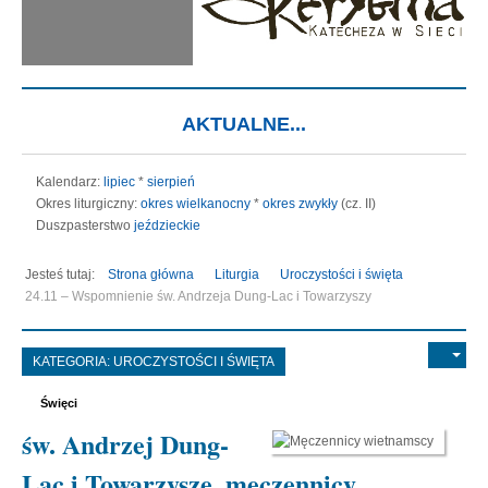
AKTUALNE...
Kalendarz:
lipiec
*
sierpień
Okres liturgiczny:
okres wielkanocny
*
okres zwykły
(cz. II)
Duszpasterstwo
jeździeckie
Jesteś tutaj:
Strona główna
Liturgia
Uroczystości i święta
24.11 – Wspomnienie św. Andrzeja Dung-Lac i Towarzyszy
KATEGORIA:
UROCZYSTOŚCI I ŚWIĘTA
Święci
św. Andrzej Dung-
Lac i Towarzysze, męczennicy