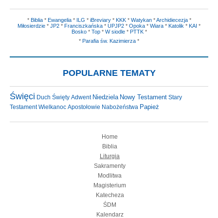
*
Biblia
*
Ewangelia
*
ILG
*
iBreviary
*
KKK
*
Watykan
*
Archidiecezja
*
Miłosierdzie
*
JP2
*
Franciszkańska
*
UPJP2
*
Opoka
*
Wiara
*
Katolik
*
KAI
*
Bosko
*
Top
*
W siodle
*
PTTK
*
*
Parafia św. Kazimierza
*
POPULARNE TEMATY
Święci
Niedziela
Nowy Testament
Duch Święty
Adwent
Stary
Testament
Wielkanoc
Apostołowie
Nabożeństwa
Papież
Home
Biblia
Liturgia
Sakramenty
Modlitwa
Magisterium
Katecheza
ŚDM
Kalendarz