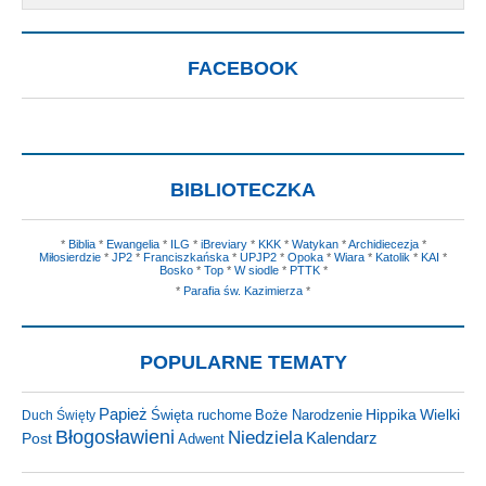
FACEBOOK
BIBLIOTECZKA
*
Biblia
*
Ewangelia
*
ILG
*
iBreviary
*
KKK
*
Watykan
*
Archidiecezja
*
Miłosierdzie
*
JP2
*
Franciszkańska
*
UPJP2
*
Opoka
*
Wiara
*
Katolik
*
KAI
*
Bosko
*
Top
*
W siodle
*
PTTK
*
*
Parafia św. Kazimierza
*
POPULARNE TEMATY
Papież
Hippika
Święta ruchome
Wielki
Duch Święty
Boże Narodzenie
Błogosławieni
Niedziela
Kalendarz
Post
Adwent