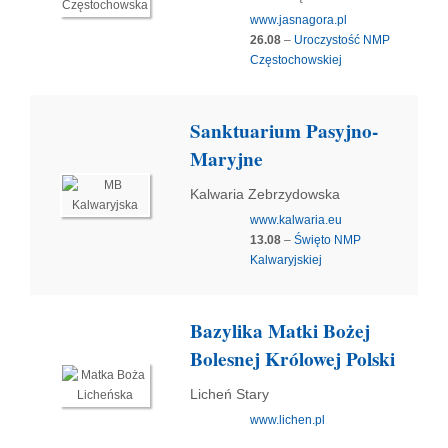
www.jasnagora.pl
26.08
–
Uroczystość NMP
Częstochowskiej
Sanktuarium Pasyjno-
Maryjne
Kalwaria Zebrzydowska
www.kalwaria.eu
13.08
–
Święto NMP
Kalwaryjskiej
Bazylika Matki Bożej
Bolesnej Królowej Polski
Licheń Stary
www.lichen.pl