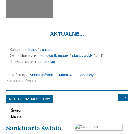
AKTUALNE...
Kalendarz:
lipiec
*
sierpień
Okres liturgiczny:
okres wielkanocny
*
okres zwykły
(cz. II)
Duszpasterstwo
jeździeckie
Jesteś tutaj:
Strona główna
Modlitwa
Modlitwy
Sanktuaria świata
KATEGORIA:
MODLITWA
Święci
Maryja
Sanktuaria świata