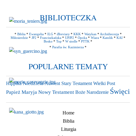
BIBLIOTECZKA
*
Biblia
*
Ewangelia
*
ILG
*
iBreviary
*
KKK
*
Watykan
*
Archidiecezja
*
Miłosierdzie
*
JP2
*
Franciszkańska
*
UPJP2
*
Opoka
*
Wiara
*
Katolik
*
KAI
*
Bosko
*
Top
*
W siodle
*
PTTK
*
*
Parafia św. Kazimierza
*
POPULARNE TEMATY
Niedziela
Hippika
Wielki Post
Adwent
Stary Testament
Święci
Papież
Maryja
Nowy Testament
Boże Narodzenie
Home
Biblia
Liturgia