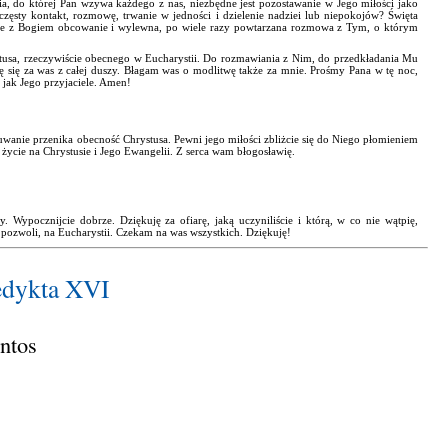
ia, do której Pan wzywa każdego z nas, niezbędne jest pozostawanie w Jego miłości jako
z częsty kontakt, rozmowę, trwanie w jedności i dzielenie nadziei lub niepokojów? Święta
lskie z Bogiem obcowanie i wylewna, po wiele razy powtarzana rozmowa z Tym, o którym
ystusa, rzeczywiście obecnego w Eucharystii. Do rozmawiania z Nim, do przedkładania Mu
ę się za was z całej duszy. Błagam was o modlitwę także za mnie. Prośmy Pana w tę noc,
 jak Jego przyjaciele. Amen!
uwanie przenika obecność Chrystusa. Pewni jego miłości zbliżcie się do Niego płomieniem
życie na Chrystusie i Jego Ewangelii. Z serca wam błogosławię.
 Wypocznijcie dobrze. Dziękuję za ofiarę, jaką uczyniliście i którą, w co nie wątpię,
 pozwoli, na Eucharystii. Czekam na was wszystkich. Dziękuję!
edykta XVI
ntos