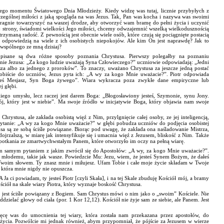
jnego momentu Światowego Dnia Młodzieży. Kiedy widzę was tutaj, licznie przybyłych z
szczególnej miłości z jaką spogląda na was Jezus. Tak, Pan was kocha i nazywa was swoimi
pragnie towarzyszyć na waszej drodze, aby otworzyć wam bramę do pełni życia i uczynić
ej strony, świadomi wielkości Jego miłości, chcemy odwzajemnić wszelką wielkodusznością
rzymaną radość. Z pewnością jest obecnie wiele osób, które czują się pociągnięte postacią
st odpowiedzią na wiele z ich osobistych niepokojów. Ale kim On jest naprawdę? Jak to
ś wspólnego ze mną dzisiaj?
opisane są dwa różne sposoby poznania Chrystusa. Pierwszy polegałby na poznaniu
anie Jezusa: „Za kogo ludzie uważają Syna Człowieczego?” uczniowie odpowiadają: „Jedni
miasza albo za jednego z proroków”. To znaczy, uważano Chrystusa za jeszcze jedną postać
osobiście do uczniów, Jezus pyta ich: „A wy za kogo Mnie uważacie?”. Piotr odpowiada
steś Mesjasz, Syn Boga żywego”. Wiara wykracza poza zwykłe dane empiryczne lub
j głębi.
iego umysłu, lecz raczej jest darem Boga: „Błogosławiony jesteś, Szymonie, synu Jony.
ój, który jest w niebie”. Ma swoje źródło w inicjatywie Boga, który objawia nam swoje
hrystusa, ale zakłada osobistą więź z Nim, przylgnięcie całej osoby, ze jej inteligencją,
ytanie: „A wy za kogo Mnie uważacie?” w głębi pobudza uczniów do podjęcia osobistej
sa są ze sobą ściśle powiązane. Biorąc pod uwagę, że zakłada ona naśladowanie Mistrza,
dojrzalszą, w miarę jak intensyfikuje się i umacnia więź z Jezusem, bliskość z Nim. Także
do spotkania ze zmartwychwstałym Panem, które otworzyło im oczy na pełną wiarę.
tym samym pytaniem z jakim zwrócił się do Apostołów: „A wy, za kogo Mnie uważacie?”.
 młodemu, takie jak wasze. Powiedzcie Mu: Jezu, wiem, że jesteś Synem Bożym, że dałeś
 Twoim słowem. Ty znasz mnie i miłujesz. Ufam Tobie i całe moje życie składam w Twoje
, która mnie nigdy nie opuszcza.
a ci powiadam, ty jesteś Piotr [czyli Skała], i na tej Skale zbuduję Kościół mój, a bramy
ciół na skale wiary Piotra, który wyznaje boskość Chrystusa.
ale jest ściśle powiązany z Bogiem. Sam Chrystus mówi o nim jako o „swoim” Kościele. Nie
zielać głowy od ciała (por. 1 Kor 12,12). Kościół nie żyje sam ze siebie, ale Panem. Jest
hęcę was do umocnienia tej wiary, która została nam przekazana przez apostołów, do
życia. Pozwólcie mi jednak również, abym przypomniał, że pójście za Jezusem w wierze