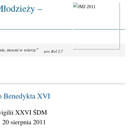
łodzieży –
tusie, mocni w wierze”
por. Kol 2,7
o Benedykta XVI
wigilii XXVI ŚDM
, 20 sierpnia 2011