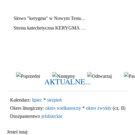
www.kerygma.pl
Słowo "kerygma" w Nowym Testamencie oznacza
głoszenie
Ew
Strona katechetyczna KERYGMA jest próbą włączenia środków informatyki w dzieło głoszenia Ewangelii, zwłaszcza w ramach szkolnej katechezy.
AKTUALNE...
Kalendarz:
lipiec
*
sierpień
Okres liturgiczny:
okres wielkanocny
*
okres zwykły
(cz. II)
Duszpasterstwo
jeździeckie
Jesteś tutaj: