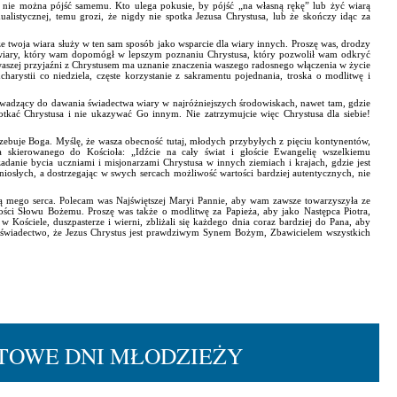
nie można pójść samemu. Kto ulega pokusie, by pójść „na własną rękę” lub żyć wiarą
alistycznej, temu grozi, że nigdy nie spotka Jezusa Chrystusa, lub że skończy idąc za
że twoja wiara służy w ten sam sposób jako wsparcie dla wiary innych. Proszę was, drodzy
do wiary, który wam dopomógł w lepszym poznaniu Chrystusa, który pozwolił wam odkryć
waszej przyjaźni z Chrystusem ma uznanie znaczenia waszego radosnego włączenia w życie
harystii co niedziela, częste korzystanie z sakramentu pojednania, troska o modlitwę i
rowadzący do dawania świadectwa wiary w najróżniejszych środowiskach, nawet tam, gdzie
otkać Chrystusa i nie ukazywać Go innym. Nie zatrzymujcie więc Chrystusa dla siebie!
rzebuje Boga. Myślę, że wasza obecność tutaj, młodych przybyłych z pięciu kontynentów,
 skierowanego do Kościoła: „Idźcie na cały świat i głoście Ewangelię wszelkiemu
danie bycia uczniami i misjonarzami Chrystusa w innych ziemiach i krajach, gdzie jest
iosłych, a dostrzegając w swych sercach możliwość wartości bardziej autentycznych, nie
ią mego serca. Polecam was Najświętszej Maryi Pannie, aby wam zawsze towarzyszyła ze
ci Słowu Bożemu. Proszę was także o modlitwę za Papieża, aby jako Następca Piotra,
Kościele, duszpasterze i wierni, zbliżali się każdego dnia coraz bardziej do Pana, aby
ne świadectwo, że Jezus Chrystus jest prawdziwym Synem Bożym, Zbawicielem wszystkich
TOWE DNI MŁODZIEŻY