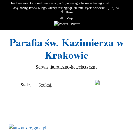
"Tak bowiem Bóg umiłował świat, że Syna swego Jednorodzonego dał…
… aby każdy, kto w Niego wierzy, nie zginął, ale miał życie wieczne." (J 3,16)
Home
Mapa
Poczta
Parafia św. Kazimierza w
Krakowie
Serwis liturgiczno-katechetyczny
Szukaj...