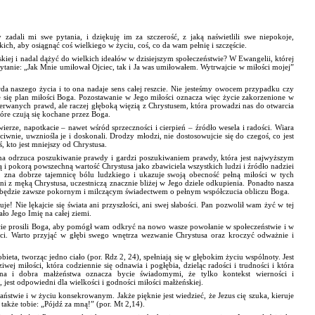
zadali mi swe pytania, i dziękuję im za szczerość, z jaką naświetlili swe niepokoje,
ch, aby osiągnąć coś wielkiego w życiu, coś, co da wam pełnię i szczęście.
kiej i nadal dążyć do wielkich ideałów w dzisiejszym społeczeństwie? W Ewangelii, której
tanie: „Jak Mnie umiłował Ojciec, tak i Ja was umiłowałem. Wytrwajcie w miłości mojej”
wda naszego życia i to ona nadaje sens całej reszcie. Nie jesteśmy owocem przypadku czy
je się plan miłości Boga. Pozostawanie w Jego miłości oznacza więc życie zakorzenione w
erwanych prawd, ale raczej głęboką więzią z Chrystusem, która prowadzi nas do otwarcia
tóre czują się kochane przez Boga.
wierze, napotkacie – nawet wśród sprzeczności i cierpień – źródło wesela i radości. Wiara
iwnie, uwzniośla je i doskonali. Drodzy młodzi, nie dostosowujcie się do czegoś, co jest
, kto jest mniejszy od Chrystusa.
czna odrzuca poszukiwanie prawdy i gardzi poszukiwaniem prawdy, która jest najwyższym
pokorą powszechną wartość Chrystusa jako zbawiciela wszystkich ludzi i źródło nadziei
i, zna dobrze tajemnicę bólu ludzkiego i ukazuje swoją obecność pełną miłości w tych
eni z męką Chrystusa, uczestniczą znacznie bliżej w Jego dziele odkupienia. Ponadto nasza
będzie zawsze pokornym i milczącym świadectwem o pełnym współczucia obliczu Boga.
uje! Nie lękajcie się świata ani przyszłości, ani swej słabości. Pan pozwolił wam żyć w tej
ło Jego Imię na całej ziemi.
cie prosili Boga, aby pomógł wam odkryć na nowo wasze powołanie w społeczeństwie i w
ości. Warto przyjąć w głębi swego wnętrza wezwanie Chrystusa oraz kroczyć odważnie i
ta, tworząc jedno ciało (por. Rdz 2, 24), spełniają się w głębokim życiu wspólnoty. Jest
ej miłości, która codziennie się odnawia i pogłębia, dzieląc radości i trudności i która
kna i dobra małżeństwa oznacza bycie świadomymi, że tylko kontekst wierności i
, jest odpowiedni dla wielkości i godności miłości małżeńskiej.
aństwie i w życiu konsekrowanym. Jakże pięknie jest wiedzieć, że Jezus cię szuka, kieruje
akże tobie: „Pójdź za mną!” (por. Mt 2,14).